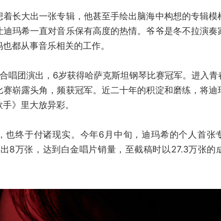
想着长大出一张专辑，他甚至手绘出脑海中构想的专辑模
让迪玛希一直对音乐保有高度的热情。爷爷是冬不拉演奏
妈也都从事音乐相关的工作。
在合唱团演出，6岁获得哈萨克斯坦钢琴比赛冠军。进入青
比赛崭露头角，频获冠军。近二十年的积淀和磨练，将迪
歌手》里大放异彩。
，也终于付诸现实。今年6月中旬，迪玛希的个人首张专
出8万张，达到白金唱片销量，至截稿时以27.3万张