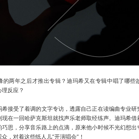
峰的两年之后才推出专辑？迪玛希又在专辑中唱了哪些
心理反应？
玛希接受了着调的文字专访，透露自己正在读编曲专业研
到现在一回哈萨克斯坦就找声乐老师取经练声。迪玛希借
的巧思，分享音乐路上的点滴，原来他小时候不光幻想出
众，对着这些纸人儿“开演唱会”！