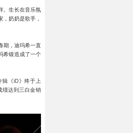
样。生长在音乐氛
家，奶奶是歌手，
春期，迪玛希一直
玛希锻造成了一个
辑《iD》终于上
的成绩达到三白金销