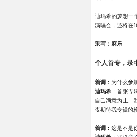
迪玛希的梦想一
演唱会，还将在1
采写：麻乐
个人首专，录
着调
：为什么参
迪玛希
：首张专
自己满意为止。
夜期待我专辑的
着调
：这是不是